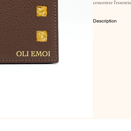
concentre l’essenti
facile à glisser da
Description
Sa fermeture à pres
Porte-cart
quotidien, tandis q
Fermeture 
offrent une texture 
6 compart
affirmée.
Cuir de va
Cuir de tru
Une pièce discrète
couleur c
à la vision artisa
Doublure 
Dimensions