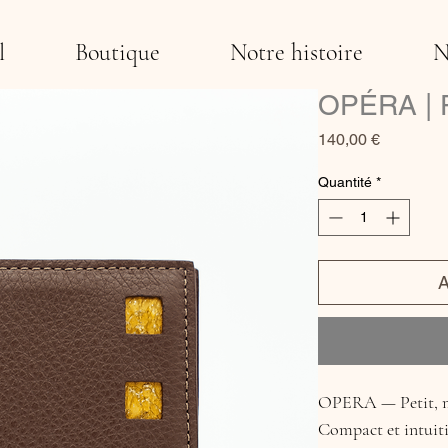
l
Boutique
Notre histoire
N
OPÉRA | P
Prix
140,00 €
Quantité
*
A
OPERA — Petit, ma
Compact et intuiti