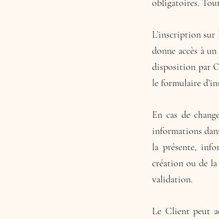
obligatoires. Tou
L’inscription sur
donne accès à un 
disposition par O
le formulaire d’in
En cas de change
informations dans
la présente, inf
création ou de la
validation.
Le Client peut a