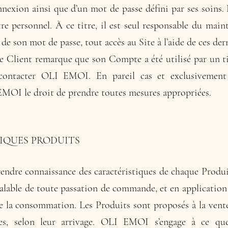
nnexion ainsi que d’un mot de passe défini par ses soins. L
e personnel. À ce titre, il est seul responsable du maint
 de son mot de passe, tout accès au Site à l’aide de ces der
 le Client remarque que son Compte a été utilisé par un tie
ontacter OLI EMOI. En pareil cas et exclusivement 
EMOI le droit de prendre toutes mesures appropriées.
IQUES PRODUITS
rendre connaissance des caractéristiques de chaque Produ
réalable de toute passation de commande, et en application 
 la consommation. Les Produits sont proposés à la vente 
les, selon leur arrivage. OLI EMOI s’engage à ce que