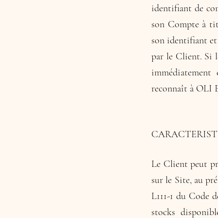
identifiant de co
son Compte à titr
son identifiant et
par le Client. Si
immédiatement c
reconnaît à OLI 
CARACTERIST
Le Client peut p
sur le Site, au p
L111-1 du Code de
stocks disponib