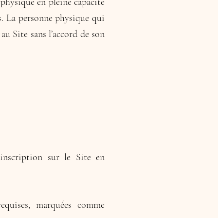
 physique en pleine capacité
es. La personne physique qui
au Site sans l’accord de son
nscription sur le Site en
 requises, marquées comme